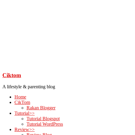
Ciktom
A lifestyle & parenting blog
Home
CikTom
Rakan Blogger
Tutorial>>
Tutorial Blogspot
Tutorial WordPress
Review>>
Review Blog