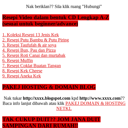
Nak beriklan?? Sila klik ruang "Hubungi"
Resepi Video dalam bentuk CD Lengkap A-Z
(sesuai untuk beginner/advance)
1. Koleksi Resepi 13 Jenis Kek
2. Resepi Putu Bambu & Putu Piring
3. Resepi Taufufah & air soya
4. Resepi Bun, Pau dan Pizza
5. Resepi Roti Canai dan murtabak
6. Resepi Muffin
7. Resepi Coklat Buatan Tangan
8. Resepi Kek Cheese
9. Resepi Aneka Kek
PAKEJ HOSTING & DOMAIN BLOG
Nak tukar
http://xxxx.blogspot.com
kpd
http://www.xxxx.com
??
Baca info lanjut dibawah atau klik
PAKEJ DOMAIN & HOSTING
NETKL
TAK CUKUP DUIT?? JOM JANA DUIT
SAMPINGAN DARI RUMAH!!