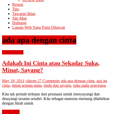
Resepi
Tips
Tawaran Iklan
Site Map
Hubungi
Laman Web Yang Patut Dilawati
ada apa dengan cinta
mencari cinta
Adakah Ini Cinta atau Sekadar Suka,
Minat, Sayang?
May 18, 2011
ciktom
27 Comments
ada apa dengan cinta
,
apa itu
cinta
,
minat semata-mata
,
rindu dan sayang
,
suka pada seseorang
Kita tak pernah terlepas dari perasaan untuk menyayangi dan
disayangi sesama sendiri. Kita sebagai manusia memang dilahirkan
dengan fitrah untuk
Read more