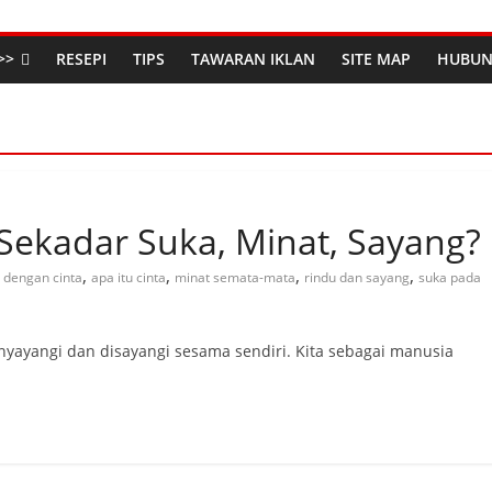
>>
RESEPI
TIPS
TAWARAN IKLAN
SITE MAP
HUBUN
 Sekadar Suka, Minat, Sayang?
,
,
,
,
 dengan cinta
apa itu cinta
minat semata-mata
rindu dan sayang
suka pada
nyayangi dan disayangi sesama sendiri. Kita sebagai manusia