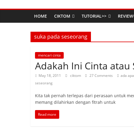
HOME
CIKTOM
TUTORIAL>>
REVIEW
suka pada seseorang
mencari cinta
Adakah Ini Cinta atau
May 18, 2011
ciktom
27 Comments
ada apa
seseorang
Kita tak pernah terlepas dari perasaan untuk me
memang dilahirkan dengan fitrah untuk
Read more