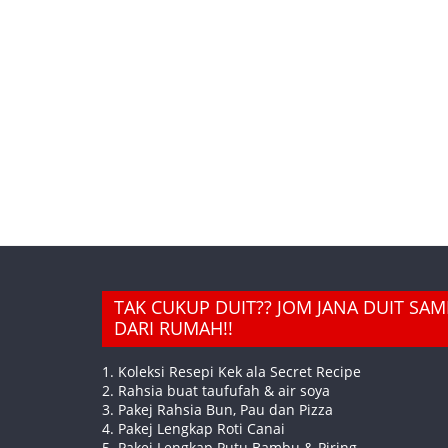
TAK CUKUP DUIT?? JOM JANA DUIT SA
DARI RUMAH!!
1. Koleksi Resepi Kek ala Secret Recipe
2. Rahsia buat taufufah & air soya
3. Pakej Rahsia Bun, Pau dan Pizza
4. Pakej Lengkap Roti Canai
5. Pakej Lengkap Putu Bambu & Piring