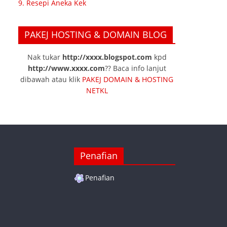
9. Resepi Aneka Kek
PAKEJ HOSTING & DOMAIN BLOG
Nak tukar
http://xxxx.blogspot.com
kpd
http://www.xxxx.com
?? Baca info lanjut
dibawah atau klik
PAKEJ DOMAIN & HOSTING
NETKL
Penafian
Penafian