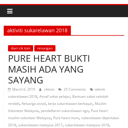
aktiviti sukarelawan 2018
diari cik tom
renungan
PURE HEART BUKTI
MASIH ADA YANG
SAYANG
March 6, 2019
ciktom
25 Comments
aktiviti
,
,
sukarelawan 2018
Asnaf zakat pelajar
Bantuan zakat sekolah
,
,
,
rendah
Keluarga asnaf
kerja sukarelawan berbayar
Muslim
,
,
Volunteer Malaysia
pendaftaran sukarelawan ngo
Pure heart
,
,
muslim volunteer Malaysia
Pure heart mvm
sukarelawan diperlukan
,
,
,
2018
sukarelawan malaysia 2017
sukarelawan malaysia 2018