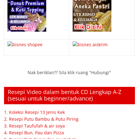
Nak beriklan?? Sila klik ruang "Hubungi"
Resepi Video dalam bentuk CD Lengkap A-Z
(sesuai untuk beginner/advance)
1. Koleksi Resepi 13 Jenis Kek
2. Resepi Putu Bambu & Putu Piring
3. Resepi Taufufah & air soya
4. Resepi Bun, Pau dan Pizza