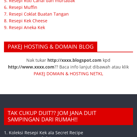
5. Resepi Roti Canai dan murtabak
6. Resepi Muffin
7. Resepi Coklat Buatan Tangan
8. Resepi Kek Cheese
9. Resepi Aneka Kek
PAKEJ HOSTING & DOMAIN BLOG
Nak tukar
http://xxxx.blogspot.com
kpd
http://www.xxxx.com
?? Baca info lanjut dibawah atau klik
PAKEJ DOMAIN & HOSTING NETKL
TAK CUKUP DUIT?? JOM JANA DUIT
SAMPINGAN DARI RUMAH!!
1. Koleksi Resepi Kek ala Secret Recipe