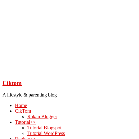
Ciktom
A lifestyle & parenting blog
Home
CikTom
Rakan Blogger
Tutorial>>
Tutorial Blogspot
Tutorial WordPress
Review>>