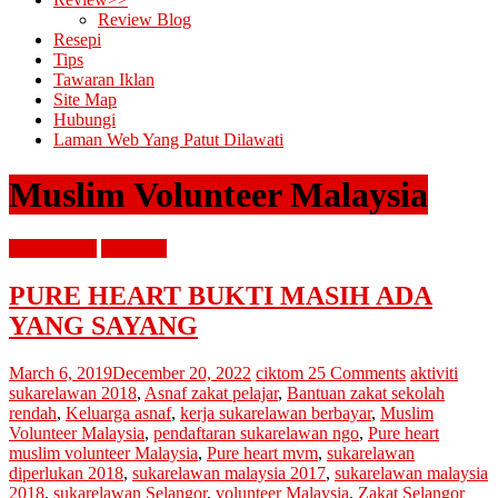
Review Blog
Resepi
Tips
Tawaran Iklan
Site Map
Hubungi
Laman Web Yang Patut Dilawati
Muslim Volunteer Malaysia
diari cik tom
renungan
PURE HEART BUKTI MASIH ADA
YANG SAYANG
March 6, 2019
December 20, 2022
ciktom
25 Comments
aktiviti
sukarelawan 2018
,
Asnaf zakat pelajar
,
Bantuan zakat sekolah
rendah
,
Keluarga asnaf
,
kerja sukarelawan berbayar
,
Muslim
Volunteer Malaysia
,
pendaftaran sukarelawan ngo
,
Pure heart
muslim volunteer Malaysia
,
Pure heart mvm
,
sukarelawan
diperlukan 2018
,
sukarelawan malaysia 2017
,
sukarelawan malaysia
2018
,
sukarelawan Selangor
,
volunteer Malaysia
,
Zakat Selangor