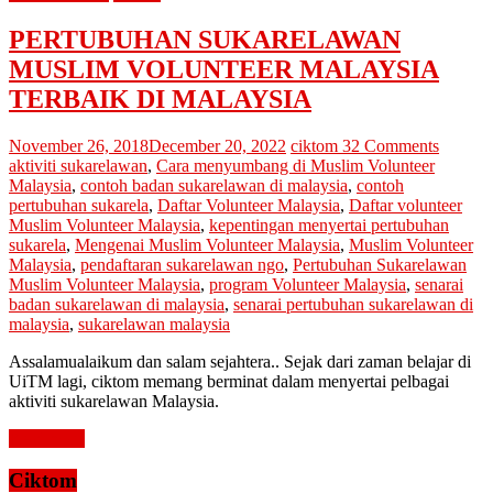
PERTUBUHAN SUKARELAWAN
MUSLIM VOLUNTEER MALAYSIA
TERBAIK DI MALAYSIA
November 26, 2018
December 20, 2022
ciktom
32 Comments
aktiviti sukarelawan
,
Cara menyumbang di Muslim Volunteer
Malaysia
,
contoh badan sukarelawan di malaysia
,
contoh
pertubuhan sukarela
,
Daftar Volunteer Malaysia
,
Daftar volunteer
Muslim Volunteer Malaysia
,
kepentingan menyertai pertubuhan
sukarela
,
Mengenai Muslim Volunteer Malaysia
,
Muslim Volunteer
Malaysia
,
pendaftaran sukarelawan ngo
,
Pertubuhan Sukarelawan
Muslim Volunteer Malaysia
,
program Volunteer Malaysia
,
senarai
badan sukarelawan di malaysia
,
senarai pertubuhan sukarelawan di
malaysia
,
sukarelawan malaysia
Assalamualaikum dan salam sejahtera.. Sejak dari zaman belajar di
UiTM lagi, ciktom memang berminat dalam menyertai pelbagai
aktiviti sukarelawan Malaysia.
Read more
Ciktom