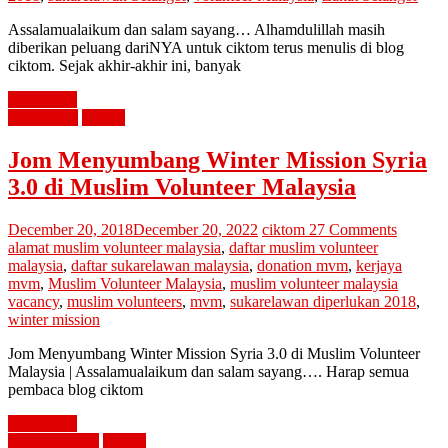
Assalamualaikum dan salam sayang… Alhamdulillah masih
diberikan peluang dariNYA untuk ciktom terus menulis di blog
ciktom. Sejak akhir-akhir ini, banyak
Read more
pendidikan
review
Jom Menyumbang Winter Mission Syria
3.0 di Muslim Volunteer Malaysia
December 20, 2018
December 20, 2022
ciktom
27 Comments
alamat muslim volunteer malaysia
,
daftar muslim volunteer
malaysia
,
daftar sukarelawan malaysia
,
donation mvm
,
kerjaya
mvm
,
Muslim Volunteer Malaysia
,
muslim volunteer malaysia
vacancy
,
muslim volunteers
,
mvm
,
sukarelawan diperlukan 2018
,
winter mission
Jom Menyumbang Winter Mission Syria 3.0 di Muslim Volunteer
Malaysia | Assalamualaikum dan salam sayang…. Harap semua
pembaca blog ciktom
Read more
imbas kembali
review