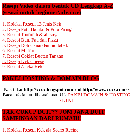
Resepi Video dalam bentuk CD Lengkap A-Z
(sesuai untuk beginner/advance)
1. Koleksi Resepi 13 Jenis Kek
2. Resepi Putu Bambu & Putu Piring
3. Resepi Taufufah & air soya
4. Resepi Bun, Pau dan Pizza
5. Resepi Roti Canai dan murtabak
6. Resepi Muffin
7. Resepi Coklat Buatan Tangan
8. Resepi Kek Cheese
9. Resepi Aneka Kek
PAKEJ HOSTING & DOMAIN BLOG
Nak tukar
http://xxxx.blogspot.com
kpd
http://www.xxxx.com
??
Baca info lanjut dibawah atau klik
PAKEJ DOMAIN & HOSTING
NETKL
TAK CUKUP DUIT?? JOM JANA DUIT
SAMPINGAN DARI RUMAH!!
1. Koleksi Resepi Kek ala Secret Recipe