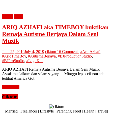
review
santai
ARIQ AZHAFI aka TIMEBOY buktikan
Remaja Autisme Berjaya Dalam Seni
Muzik
June 25, 2019
July 4, 2019
ciktom
16 Comments
#AriqAzhafi
,
#AriqTimeBoy
,
#AutismeBerjaya
,
#BJProductionStudio
,
#BJProStudio
,
#LaguKita
ARIQ AZHAFI Remaja Autisme Berjaya Dalam Seni Muzik |
Assalamualaikum dan salam sayang… Minggu lepas ciktom ada
terlihat America Got
Read more
Ciktom
Married | Freelancer | Lifestyle | Parenting Food | Health | Travel|