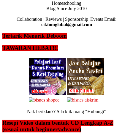
Homeschooling
Blog Since July 2010
Collaboration | Reviews | Sponsorship |Events Email:
ciktomglobal@gmail.com
Tertarik Menarik Deboom
TAWARAN HEBAT!!!
Nak beriklan?? Sila klik ruang "Hubungi"
Resepi Video dalam bentuk CD Lengkap A-Z
(sesuai untuk beginner/advance)