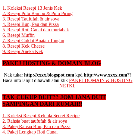
1. Koleksi Resepi 13 Jenis Kek
2. Resepi Putu Bambu & Putu Piring
3. Resepi Taufufah & air soya
4. Resepi Bun, Pau dan Pizza
5. Resepi Roti Canai dan murtabak
6. Resepi Muffin
7. Resepi Coklat Buatan Tangan
8. Resepi Kek Cheese
9. Resepi Aneka Kek
PAKEJ HOSTING & DOMAIN BLOG
Nak tukar
http://xxxx.blogspot.com
kpd
http://www.xxxx.com
??
Baca info lanjut dibawah atau klik
PAKEJ DOMAIN & HOSTING
NETKL
TAK CUKUP DUIT?? JOM JANA DUIT
SAMPINGAN DARI RUMAH!!
1. Koleksi Resepi Kek ala Secret Recipe
2. Rahsia buat taufufah & air soya
3. Pakej Rahsia Bun, Pau dan Pizza
4. Pakej Lengkap Roti Canai