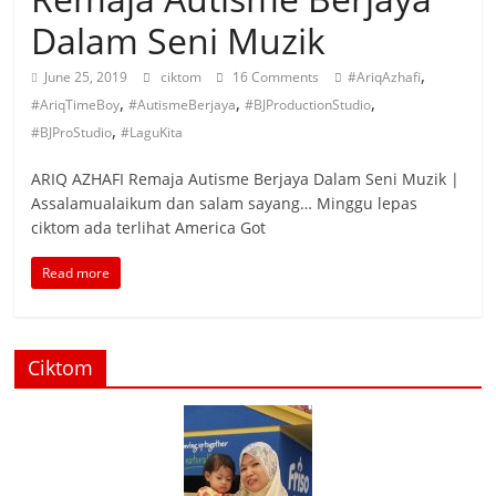
Dalam Seni Muzik
,
June 25, 2019
ciktom
16 Comments
#AriqAzhafi
,
,
,
#AriqTimeBoy
#AutismeBerjaya
#BJProductionStudio
,
#BJProStudio
#LaguKita
ARIQ AZHAFI Remaja Autisme Berjaya Dalam Seni Muzik |
Assalamualaikum dan salam sayang… Minggu lepas
ciktom ada terlihat America Got
Read more
Ciktom