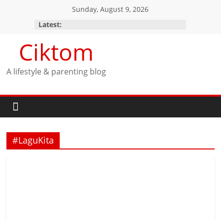
Skip
Sunday, August 9, 2026
to
Latest:
content
Ciktom
A lifestyle & parenting blog
#LaguKita