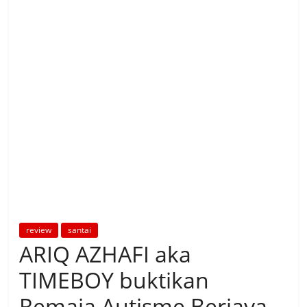
review
santai
ARIQ AZHAFI aka
TIMEBOY buktikan
Remaja Autisme Berjaya