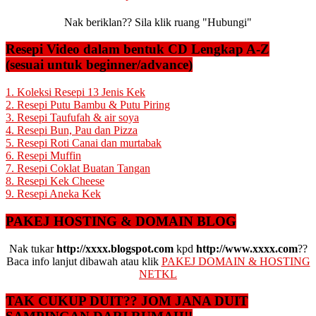
Nak beriklan?? Sila klik ruang "Hubungi"
Resepi Video dalam bentuk CD Lengkap A-Z
(sesuai untuk beginner/advance)
1. Koleksi Resepi 13 Jenis Kek
2. Resepi Putu Bambu & Putu Piring
3. Resepi Taufufah & air soya
4. Resepi Bun, Pau dan Pizza
5. Resepi Roti Canai dan murtabak
6. Resepi Muffin
7. Resepi Coklat Buatan Tangan
8. Resepi Kek Cheese
9. Resepi Aneka Kek
PAKEJ HOSTING & DOMAIN BLOG
Nak tukar
http://xxxx.blogspot.com
kpd
http://www.xxxx.com
??
Baca info lanjut dibawah atau klik
PAKEJ DOMAIN & HOSTING
NETKL
TAK CUKUP DUIT?? JOM JANA DUIT