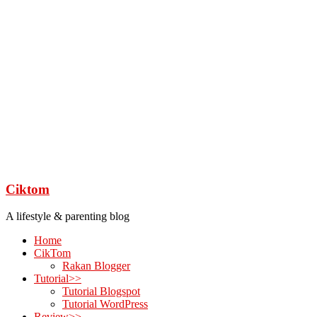
Ciktom
A lifestyle & parenting blog
Home
CikTom
Rakan Blogger
Tutorial>>
Tutorial Blogspot
Tutorial WordPress
Review>>