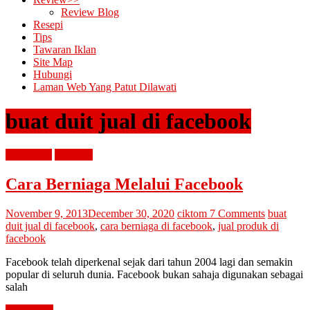
Review Blog
Resepi
Tips
Tawaran Iklan
Site Map
Hubungi
Laman Web Yang Patut Dilawati
buat duit jual di facebook
advertorial
buat duit
Cara Berniaga Melalui Facebook
November 9, 2013
December 30, 2020
ciktom
7 Comments
buat
duit jual di facebook
,
cara berniaga di facebook
,
jual produk di
facebook
Facebook telah diperkenal sejak dari tahun 2004 lagi dan semakin
popular di seluruh dunia. Facebook bukan sahaja digunakan sebagai
salah