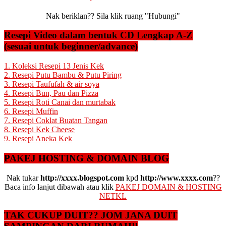
Nak beriklan?? Sila klik ruang "Hubungi"
Resepi Video dalam bentuk CD Lengkap A-Z
(sesuai untuk beginner/advance)
1. Koleksi Resepi 13 Jenis Kek
2. Resepi Putu Bambu & Putu Piring
3. Resepi Taufufah & air soya
4. Resepi Bun, Pau dan Pizza
5. Resepi Roti Canai dan murtabak
6. Resepi Muffin
7. Resepi Coklat Buatan Tangan
8. Resepi Kek Cheese
9. Resepi Aneka Kek
PAKEJ HOSTING & DOMAIN BLOG
Nak tukar
http://xxxx.blogspot.com
kpd
http://www.xxxx.com
??
Baca info lanjut dibawah atau klik
PAKEJ DOMAIN & HOSTING
NETKL
TAK CUKUP DUIT?? JOM JANA DUIT