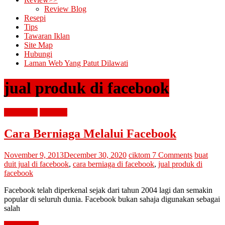
Review Blog
Resepi
Tips
Tawaran Iklan
Site Map
Hubungi
Laman Web Yang Patut Dilawati
jual produk di facebook
advertorial
buat duit
Cara Berniaga Melalui Facebook
November 9, 2013
December 30, 2020
ciktom
7 Comments
buat
duit jual di facebook
,
cara berniaga di facebook
,
jual produk di
facebook
Facebook telah diperkenal sejak dari tahun 2004 lagi dan semakin
popular di seluruh dunia. Facebook bukan sahaja digunakan sebagai
salah