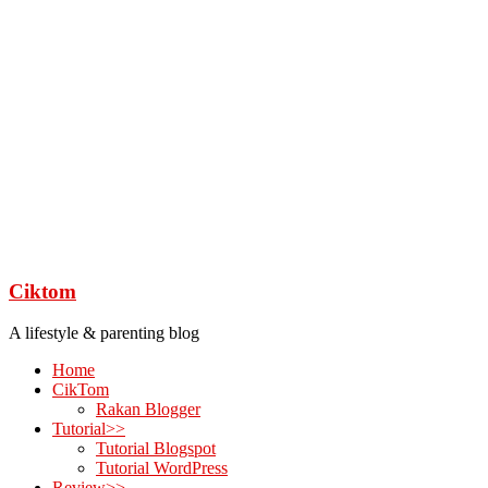
Ciktom
A lifestyle & parenting blog
Home
CikTom
Rakan Blogger
Tutorial>>
Tutorial Blogspot
Tutorial WordPress
Review>>