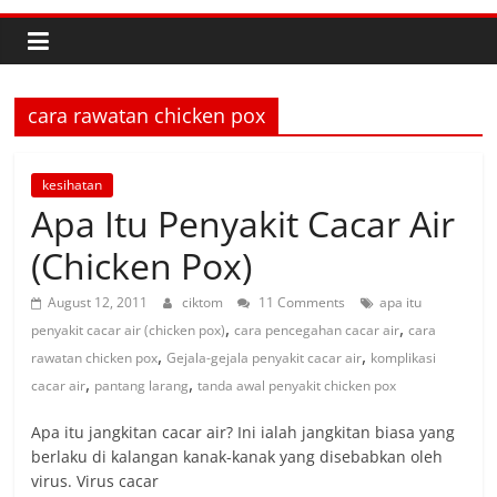
cara rawatan chicken pox
kesihatan
Apa Itu Penyakit Cacar Air
(Chicken Pox)
August 12, 2011
ciktom
11 Comments
apa itu
,
,
penyakit cacar air (chicken pox)
cara pencegahan cacar air
cara
,
,
rawatan chicken pox
Gejala-gejala penyakit cacar air
komplikasi
,
,
cacar air
pantang larang
tanda awal penyakit chicken pox
Apa itu jangkitan cacar air? Ini ialah jangkitan biasa yang
berlaku di kalangan kanak-kanak yang disebabkan oleh
virus. Virus cacar