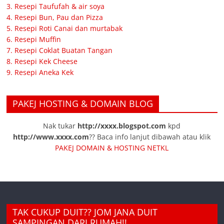
3. Resepi Taufufah & air soya
4. Resepi Bun, Pau dan Pizza
5. Resepi Roti Canai dan murtabak
6. Resepi Muffin
7. Resepi Coklat Buatan Tangan
8. Resepi Kek Cheese
9. Resepi Aneka Kek
PAKEJ HOSTING & DOMAIN BLOG
Nak tukar
http://xxxx.blogspot.com
kpd
http://www.xxxx.com
?? Baca info lanjut dibawah atau klik
PAKEJ DOMAIN & HOSTING NETKL
TAK CUKUP DUIT?? JOM JANA DUIT
SAMPINGAN DARI RUMAH!!