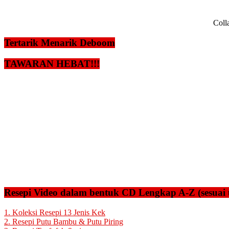
Coll
Tertarik Menarik Deboom
TAWARAN HEBAT!!!
Resepi Video dalam bentuk CD Lengkap A-Z (sesuai 
1. Koleksi Resepi 13 Jenis Kek
2. Resepi Putu Bambu & Putu Piring