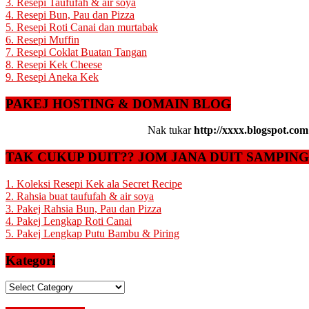
3. Resepi Taufufah & air soya
4. Resepi Bun, Pau dan Pizza
5. Resepi Roti Canai dan murtabak
6. Resepi Muffin
7. Resepi Coklat Buatan Tangan
8. Resepi Kek Cheese
9. Resepi Aneka Kek
PAKEJ HOSTING & DOMAIN BLOG
Nak tukar
http://xxxx.blogspot.com
TAK CUKUP DUIT?? JOM JANA DUIT SAMPIN
1. Koleksi Resepi Kek ala Secret Recipe
2. Rahsia buat taufufah & air soya
3. Pakej Rahsia Bun, Pau dan Pizza
4. Pakej Lengkap Roti Canai
5. Pakej Lengkap Putu Bambu & Piring
Kategori
Kategori