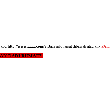
kpd
http://www.xxxx.com
?? Baca info lanjut dibawah atau klik
PAK
GAN DARI RUMAH!!