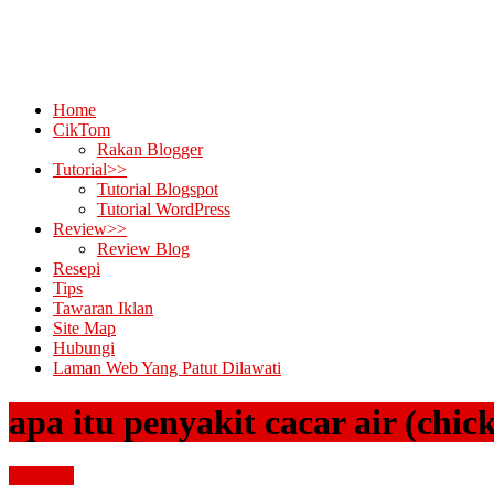
Home
CikTom
Rakan Blogger
Tutorial>>
Tutorial Blogspot
Tutorial WordPress
Review>>
Review Blog
Resepi
Tips
Tawaran Iklan
Site Map
Hubungi
Laman Web Yang Patut Dilawati
apa itu penyakit cacar air (chic
kesihatan