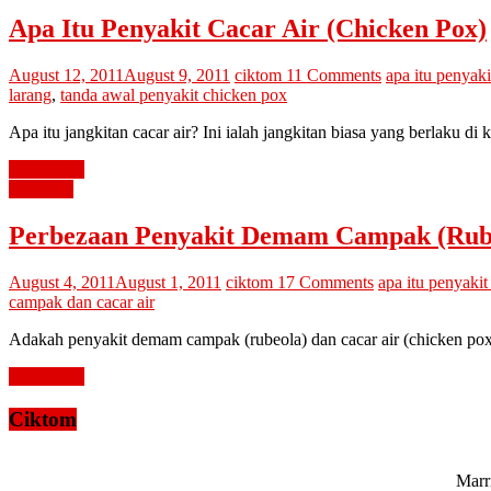
Apa Itu Penyakit Cacar Air (Chicken Pox)
August 12, 2011
August 9, 2011
ciktom
11 Comments
apa itu penyaki
larang
,
tanda awal penyakit chicken pox
Apa itu jangkitan cacar air? Ini ialah jangkitan biasa yang berlaku d
Read more
kesihatan
Perbezaan Penyakit Demam Campak (Rubeo
August 4, 2011
August 1, 2011
ciktom
17 Comments
apa itu penyakit
campak dan cacar air
Adakah penyakit demam campak (rubeola) dan cacar air (chicken pox
Read more
Ciktom
Marri