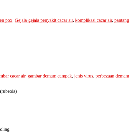
ken pox
,
Gejala-gejala penyakit cacar air
,
komplikasi cacar air
,
pantang
mbar cacar air
,
gambar demam campak
,
jenis virus
,
perbezaan demam
(rubeola)
ooling