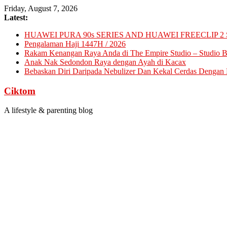
Skip
Friday, August 7, 2026
to
Latest:
content
HUAWEI PURA 90s SERIES AND HUAWEI FREECLIP 2 
Pengalaman Haji 1447H / 2026
Rakam Kenangan Raya Anda di The Empire Studio – Studio Ba
Anak Nak Sedondon Raya dengan Ayah di Kacax
Bebaskan Diri Daripada Nebulizer Dan Kekal Cerdas Dengan D
Ciktom
A lifestyle & parenting blog