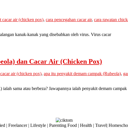
t cacar air (chicken pox)
,
cara pencegahan cacar air
,
cara rawatan chic
i kalangan kanak-kanak yang disebabkan oleh virus. Virus cacar
la) dan Cacar Air (Chicken Pox)
 cacar air (chicken pox)
,
apa itu penyakit demam campak (Rubeola)
,
ga
) ialah sama atau berbeza? Jawapannya ialah penyakit demam campak 
ed | Freelancer | Lifestyle | Parenting Food | Health | Travel| Homesch