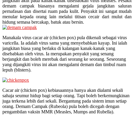
jangkitan akut pada kanak-kanak disebabkan virus measles. Pesakit
demam campak biasanya mengalami gejala jangkitan saluran
pernafasan dan disertai ruam pada kulit. Penyakit ini sangat mudah
menular kepada orang lain melalui titisan cecair dari mulut dan
hidung semasa bercakap, batuk atau bersin.
Manakala virus cacar air (chicken pox) pula dikenali sebagai virus
varicella. Ia adalah virus sama yang menyebabkan kayap. Ini ialah
jangkitan biasa yang berlaku di kalangan kanak-kanak yang
disebabkan oleh virus. Ia merupakan penyakit yang senang
berjangkit dan boleh merebak dari seorang ke seorang. Seseorang
yang dijangkiti virus ini akan mengalami demam dan timbul ruam
lepuh (blisters).
Cacar air (chicken pox) kebiasaannya hanya akan dialami sekali
sahaja seumur hidup bagi setiap orang. Tapi boleh berkemungkinan
juga terkena lebih dari sekali. Bergantung pada sistem imun setiap
orang. Demam Campak (Rubeola) pula boleh dicegah dengan
pengambilan vaksin MMR (Measles, Mumps and Rubella).