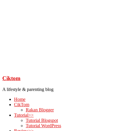
Ciktom
A lifestyle & parenting blog
Home
CikTom
Rakan Blogger
Tutorial>>
Tutorial Blogspot
Tutorial WordPress
Review>>