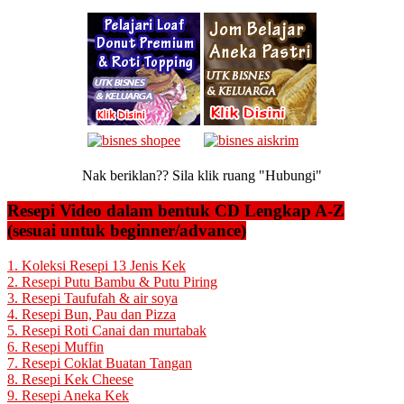
Nak beriklan?? Sila klik ruang "Hubungi"
Resepi Video dalam bentuk CD Lengkap A-Z
(sesuai untuk beginner/advance)
1. Koleksi Resepi 13 Jenis Kek
2. Resepi Putu Bambu & Putu Piring
3. Resepi Taufufah & air soya
4. Resepi Bun, Pau dan Pizza
5. Resepi Roti Canai dan murtabak
6. Resepi Muffin
7. Resepi Coklat Buatan Tangan
8. Resepi Kek Cheese
9. Resepi Aneka Kek