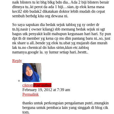
naik blisters tu kt bhg blkg bdn dia.. Ada 2 biji blisters berair
dlmnya tu..kt perot da ada 1 biji…sian..tp elok kena masa
kecil2 sbb budak2 dikatakan doktor lebih mudah dn cepat
sembuh berbdg kita org dewasa ni.
So saya sapukan dia bedak sejuk tabloq yg sy order dr
tn.hj.nasir ( owner kilang) sbb memang bedak sejuk ni sgt
bagus utk penyakit kulit mahupun kegunaan hari hari. Sy pun
dpt th dr member yg kena cp ms dlm pantang baru ni..so, just
nk share u all..bende yg elok tu.ubat yg mujarab dan murah
lak tu.no chemical dn lulus sirim,kkm etc.tabloq
namanya.google la. sy lumur setiap hari..besttt..
Reply
ciktom
Post author
February 19, 2012 at 7:39 am
Permalink
thanks untuk perkongsian pengalaman putri..mungkin
berguna untuk pembaca lain yang singgah di blog cik
tom.