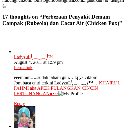
hubungi ciktom; tomatogurl86[at]gmail.com...gantikan [at] dengan
@
17 thoughts on “
Perbezaan Penyakit Demam
Campak (Rubeola) dan Cacar Air (Chicken Pox)
”
LadyzuL⎝⏠⏝⏠⎠™
August 4, 2011 at 1:59 pm
Permalink
eeemmm…..sudah faham gitu….tq ya ciktom
Jom baca entri terkini LadyzuL⎝⏠⏝⏠⎠™ …
KHAIRUL
FAHMI aka APEK PULANGKAN CINCIN
PERTUNANGAN●•٠·
Reply