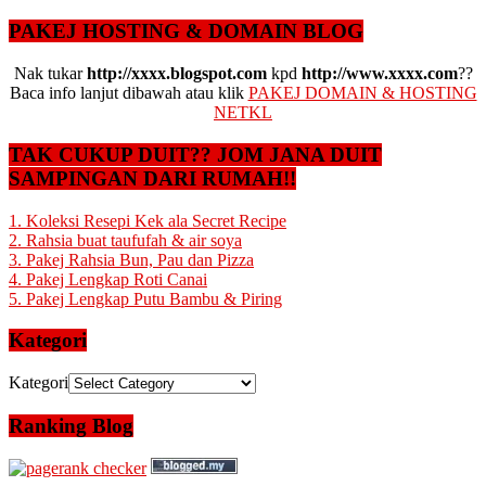
PAKEJ HOSTING & DOMAIN BLOG
Nak tukar
http://xxxx.blogspot.com
kpd
http://www.xxxx.com
??
Baca info lanjut dibawah atau klik
PAKEJ DOMAIN & HOSTING
NETKL
TAK CUKUP DUIT?? JOM JANA DUIT
SAMPINGAN DARI RUMAH!!
1. Koleksi Resepi Kek ala Secret Recipe
2. Rahsia buat taufufah & air soya
3. Pakej Rahsia Bun, Pau dan Pizza
4. Pakej Lengkap Roti Canai
5. Pakej Lengkap Putu Bambu & Piring
Kategori
Kategori
Ranking Blog