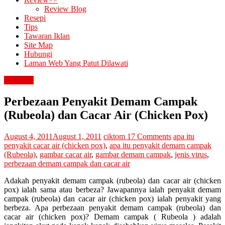
Review Blog
Resepi
Tips
Tawaran Iklan
Site Map
Hubungi
Laman Web Yang Patut Dilawati
kesihatan
Perbezaan Penyakit Demam Campak
(Rubeola) dan Cacar Air (Chicken Pox)
August 4, 2011
August 1, 2011
ciktom
17 Comments
apa itu
penyakit cacar air (chicken pox)
,
apa itu penyakit demam campak
(Rubeola)
,
gambar cacar air
,
gambar demam campak
,
jenis virus
,
perbezaan demam campak dan cacar air
Adakah penyakit demam campak (rubeola) dan cacar air (chicken
pox) ialah sama atau berbeza? Jawapannya ialah penyakit demam
campak (rubeola) dan cacar air (chicken pox) ialah penyakit yang
berbeza. Apa perbezaan penyakit demam campak (rubeola) dan
cacar air (chicken pox)? Demam campak ( Rubeola ) adalah