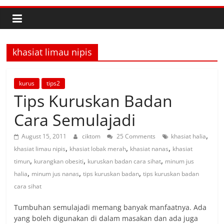
khasiat limau nipis
kurus
tips2
Tips Kuruskan Badan
Cara Semulajadi
,
August 15, 2011
ciktom
25 Comments
khasiat halia
,
,
,
khasiat limau nipis
khasiat lobak merah
khasiat nanas
khasiat
,
,
,
timun
kurangkan obesiti
kuruskan badan cara sihat
minum jus
,
,
,
halia
minum jus nanas
tips kuruskan badan
tips kuruskan badan
cara sihat
Tumbuhan semulajadi memang banyak manfaatnya. Ada
yang boleh digunakan di dalam masakan dan ada juga