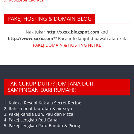
PAKEJ HOSTING & DOMAIN BLOG
Nak tukar
http://xxxx.blogspot.com
kpd
http://www.xxxx.com
?? Baca info lanjut dibawah atau klik
PAKEJ DOMAIN & HOSTING NETKL
TAK CUKUP DUIT?? JOM JANA DUIT
SAMPINGAN DARI RUMAH!!
1. Koleksi Resepi Kek ala Secret Recipe
2. Rahsia buat taufufah & air soya
3. Pakej Rahsia Bun, Pau dan Pizza
4. Pakej Lengkap Roti Canai
5. Pakej Lengkap Putu Bambu & Piring