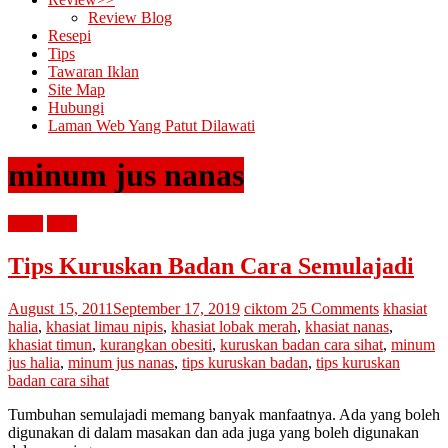
Review Blog
Resepi
Tips
Tawaran Iklan
Site Map
Hubungi
Laman Web Yang Patut Dilawati
minum jus nanas
kurus
tips2
Tips Kuruskan Badan Cara Semulajadi
August 15, 2011
September 17, 2019
ciktom
25 Comments
khasiat
halia
,
khasiat limau nipis
,
khasiat lobak merah
,
khasiat nanas
,
khasiat timun
,
kurangkan obesiti
,
kuruskan badan cara sihat
,
minum
jus halia
,
minum jus nanas
,
tips kuruskan badan
,
tips kuruskan
badan cara sihat
Tumbuhan semulajadi memang banyak manfaatnya. Ada yang boleh
digunakan di dalam masakan dan ada juga yang boleh digunakan