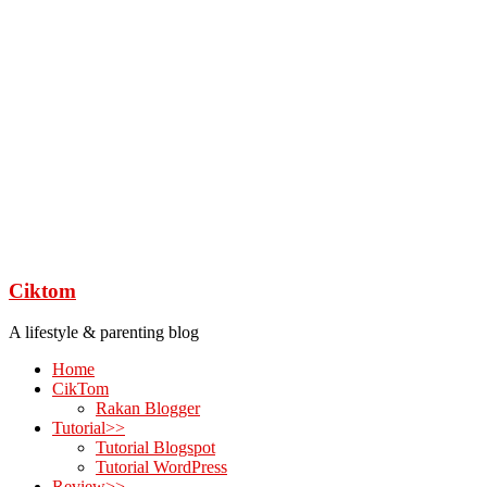
Ciktom
A lifestyle & parenting blog
Home
CikTom
Rakan Blogger
Tutorial>>
Tutorial Blogspot
Tutorial WordPress
Review>>