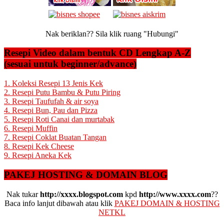
Nak beriklan?? Sila klik ruang "Hubungi"
Resepi Video dalam bentuk CD Lengkap A-Z
(sesuai untuk beginner/advance)
1. Koleksi Resepi 13 Jenis Kek
2. Resepi Putu Bambu & Putu Piring
3. Resepi Taufufah & air soya
4. Resepi Bun, Pau dan Pizza
5. Resepi Roti Canai dan murtabak
6. Resepi Muffin
7. Resepi Coklat Buatan Tangan
8. Resepi Kek Cheese
9. Resepi Aneka Kek
PAKEJ HOSTING & DOMAIN BLOG
Nak tukar
http://xxxx.blogspot.com
kpd
http://www.xxxx.com
??
Baca info lanjut dibawah atau klik
PAKEJ DOMAIN & HOSTING
NETKL