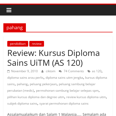
pahang
pendidikan
review
Review: Kursus Diploma
Sains UiTM (AS 120)
,
November 9, 2010
ciktom
74 Comments
as 120
,
,
diploma sains arau perlis
diploma sains uitm jengka
kursus diploma
,
,
,
sains
pahang
peluang pekerjaan
peluang sambung belajar
,
,
perubatan (medic)
permohonan sambung belajar selepas spm
,
,
pilihan kursus diploma dan degree uitm
review kursus diploma uitm
,
subjek diploma sains
syarat permohonan diploma sains
Assalamualaikum dan Salam 1 Malaysia….. Semalam ada