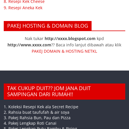
8. Resepi Kek Cheese
9. Resepi Aneka Kek
PAKEJ HOSTING & DOMAIN BLOG
Nak tukar
http://xxxx.blogspot.com
kpd
http://www.xxxx.com
?? Baca info lanjut dibawah atau klik
PAKEJ DOMAIN & HOSTING NETKL
TAK CUKUP DUIT?? JOM JANA DUIT
SAMPINGAN DARI RUMAH!!
1. Koleksi Resepi Kek ala Secret Recipe
2. Rahsia buat taufufah & air soya
3. Pakej Rahsia Bun, Pau dan Pizza
4. Pakej Lengkap Roti Canai
5. Pakej Lengkap Putu Bambu & Piring