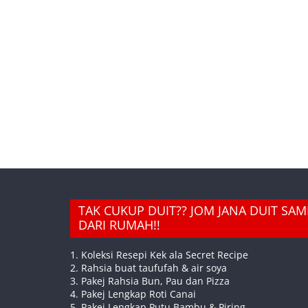
TAK CUKUP DUIT?? JOM JANA DUIT SA
DARI RUMAH!!
1. Koleksi Resepi Kek ala Secret Recipe
2. Rahsia buat taufufah & air soya
3. Pakej Rahsia Bun, Pau dan Pizza
4. Pakej Lengkap Roti Canai
5. Pakej Lengkap Putu Bambu & Piring