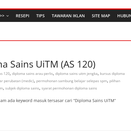
>>
RESEPI
TIPS
TAWARAN IKLAN
SITE MAP
HUBUN
a Sains UiTM (AS 120)
,
,
,
as 120
diploma sains arau perlis
diploma sains uitm jengka
kursus diploma
,
,
ar perubatan (medic)
permohonan sambung belajar selepas spm
pilihan
,
,
tm
subjek diploma sains
syarat permohonan diploma sains
am ada keyword masuk tersasar cari “Diploma Sains UiTM”