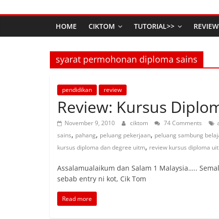
HOME
CIKTOM
TUTORIAL>>
REVIEW
syarat permohonan diploma sains
pendidikan
review
Review: Kursus Diplom
November 9, 2010
ciktom
74 Comments
,
,
,
sains
pahang
peluang pekerjaan
peluang sambung belaj
,
kursus diploma dan degree uitm
review kursus diploma ui
Assalamualaikum dan Salam 1 Malaysia….. Semal
sebab entry ni kot, Cik Tom
Read more