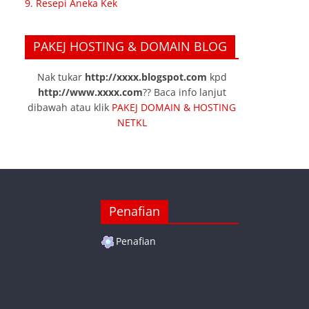
9. Resepi Aneka Kek
PAKEJ HOSTING & DOMAIN BLOG
Nak tukar
http://xxxx.blogspot.com
kpd
http://www.xxxx.com
?? Baca info lanjut
dibawah atau klik
PAKEJ DOMAIN & HOSTING
NETKL
Penafian
Penafian