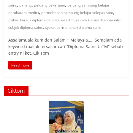
,
,
,
sains
pahang
peluang pekerjaan
peluang sambung belajar
,
,
perubatan (medic)
permohonan sambung belajar selepas spm
,
,
pilihan kursus diploma dan degree uitm
review kursus diploma uitm
,
subjek diploma sains
syarat permohonan diploma sains
Assalamualaikum dan Salam 1 Malaysia….. Semalam ada
keyword masuk tersasar cari “Diploma Sains UiTM” sebab
entry ni kot, Cik Tom
Read more
Ciktom