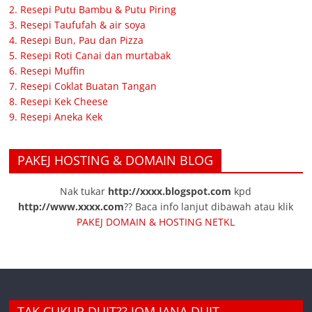
2. Resepi Putu Bambu & Putu Piring
3. Resepi Taufufah & air soya
4. Resepi Bun, Pau dan Pizza
5. Resepi Roti Canai dan murtabak
6. Resepi Muffin
7. Resepi Coklat Buatan Tangan
8. Resepi Kek Cheese
9. Resepi Aneka Kek
PAKEJ HOSTING & DOMAIN BLOG
Nak tukar
http://xxxx.blogspot.com
kpd
http://www.xxxx.com
?? Baca info lanjut dibawah atau klik
PAKEJ DOMAIN & HOSTING NETKL
TAK CUKUP DUIT?? JOM JANA DUIT