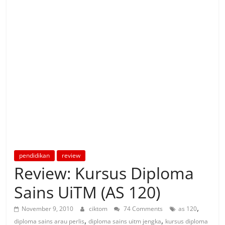
pendidikan
review
Review: Kursus Diploma
Sains UiTM (AS 120)
,
November 9, 2010
ciktom
74 Comments
as 120
,
,
diploma sains arau perlis
diploma sains uitm jengka
kursus diploma