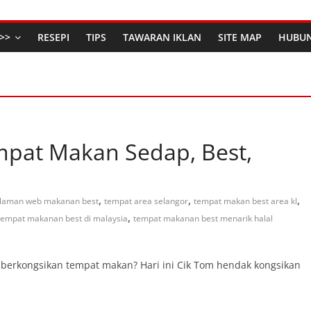
>>
RESEPI
TIPS
TAWARAN IKLAN
SITE MAP
HUBUN
mpat Makan Sedap, Best,
,
,
,
laman web makanan best
tempat area selangor
tempat makan best area kl
,
tempat makanan best di malaysia
tempat makanan best menarik halal
berkongsikan tempat makan? Hari ini Cik Tom hendak kongsikan