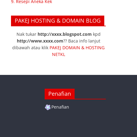
9. Resepi Aneka Kek
PAKEJ HOSTING & DOMAIN BLOG
Nak tukar
http://xxxx.blogspot.com
kpd
http://www.xxxx.com
?? Baca info lanjut
dibawah atau klik
PAKEJ DOMAIN & HOSTING
NETKL
Penafian
Penafian