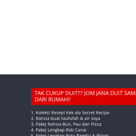
TAK CUKUP DUIT?? JOM JANA DUIT SA
DARI RUMAH!!
1. Koleksi Resepi Kek ala Secret Recipe
2. Rahsia buat taufufah & air soya
3. Pakej Rahsia Bun, Pau dan Pizza
4. Pakej Lengkap Roti Canai
5. Pakej Lengkap Putu Bambu & Piring