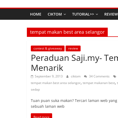
HOME
CIKTOM
TUTORIAL>>
REVIEW
tempat makan best area selangor
contest & giveaway
review
Peraduan Saji.my- Te
Menarik
September 9, 2013
ciktom
34 Comments
,
,
tempat makan best area selangor
tempat makanan best
sedap
Tuan puan suka makan? Tercari laman web yang 
sebuah laman web
Read more