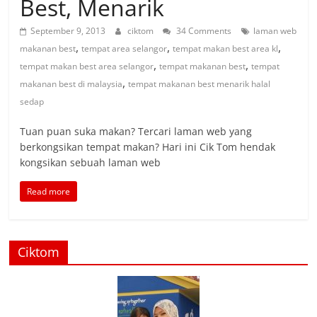
Best, Menarik
September 9, 2013
ciktom
34 Comments
laman web
,
,
,
makanan best
tempat area selangor
tempat makan best area kl
,
,
tempat makan best area selangor
tempat makanan best
tempat
,
makanan best di malaysia
tempat makanan best menarik halal
sedap
Tuan puan suka makan? Tercari laman web yang
berkongsikan tempat makan? Hari ini Cik Tom hendak
kongsikan sebuah laman web
Read more
Ciktom