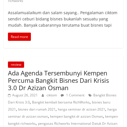
richworks
Assalamualaikum dan salam sayang.. Pengalaman ciktom
sendiri ceburi bidang bisnes bukanlah sesuatu yang
mudah. Banyak cabarannya terutama buat bisnes tapi
Read more
review
Ada Agenda Tersembunyi Kempen
Percuma Bangkit Bisnes Dari Krisis
3.0 Dr Azizan Osman
August 26, 2021
ciktom
1 Comment
Bangkit Bisnes
,
,
Dari Krisis 3.0
Bangkit kembali bersama RichWorks
bisnes baru
,
,
,
2021
bisnes dari rumah 2021
harga seminar dr azizan 2021
harga
,
,
seminar dr azizan osman
kempen bangkit dr azizan Osman
kempen
,
bangkit richworks
pengasas Richworks International Datuk Dr Azizan