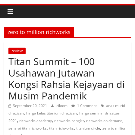
zero to million richworks
review
Titan Summit – 100
Usahawan Jutawan
Kongsi Rahsia Kejayaan di
Musim Pandemik
September 20, 2021
ciktom
1 Comment
anak murid
,
,
dr azizan
harga kelas titanium dr azizan
harga seminar dr azizan
,
,
,
,
2021
richworks academy
richworks bangkit
richworks on demand
,
,
,
senarai titan richworks
titan richworks
titanium circle
zero to million