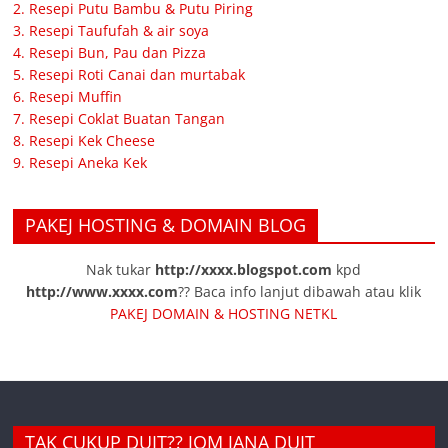
2. Resepi Putu Bambu & Putu Piring
3. Resepi Taufufah & air soya
4. Resepi Bun, Pau dan Pizza
5. Resepi Roti Canai dan murtabak
6. Resepi Muffin
7. Resepi Coklat Buatan Tangan
8. Resepi Kek Cheese
9. Resepi Aneka Kek
PAKEJ HOSTING & DOMAIN BLOG
Nak tukar
http://xxxx.blogspot.com
kpd
http://www.xxxx.com
?? Baca info lanjut dibawah atau klik
PAKEJ DOMAIN & HOSTING NETKL
TAK CUKUP DUIT?? JOM JANA DUIT