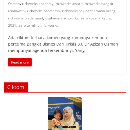
,
,
,
Osman
richworks academy
richworks award
richworks bangkit
,
,
,
usahawan
richworks bootcamp
richworks nak bantu ramai orang
,
,
richworks on demand
usahawan richworks
zero kos marketing
,
2021
zero to million richworks
Ada ciktom terbaca komen yang kononnya kempen
percuma Bangkit Bisnes Dari Krisis 3.0 Dr Azizan Osman
mempunyai agenda tersembunyi. Yang
Read more
Ciktom