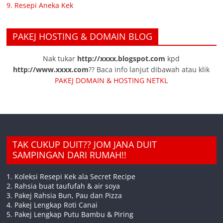
9. Resepi Aneka Kek
PAKEJ HOSTING & DOMAIN BLOG
Nak tukar
http://xxxx.blogspot.com
kpd
http://www.xxxx.com
?? Baca info lanjut dibawah atau klik
PAKEJ DOMAIN & HOSTING NETKL
TAK CUKUP DUIT?? JOM JANA DUIT
SAMPINGAN DARI RUMAH!!
1. Koleksi Resepi Kek ala Secret Recipe
2. Rahsia buat taufufah & air soya
3. Pakej Rahsia Bun, Pau dan Pizza
4. Pakej Lengkap Roti Canai
5. Pakej Lengkap Putu Bambu & Piring