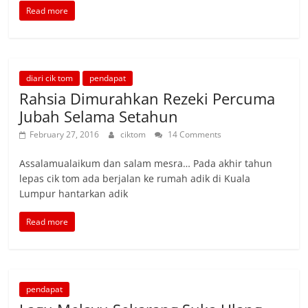
Read more
diari cik tom
pendapat
Rahsia Dimurahkan Rezeki Percuma
Jubah Selama Setahun
February 27, 2016
ciktom
14 Comments
Assalamualaikum dan salam mesra… Pada akhir tahun
lepas cik tom ada berjalan ke rumah adik di Kuala
Lumpur hantarkan adik
Read more
pendapat