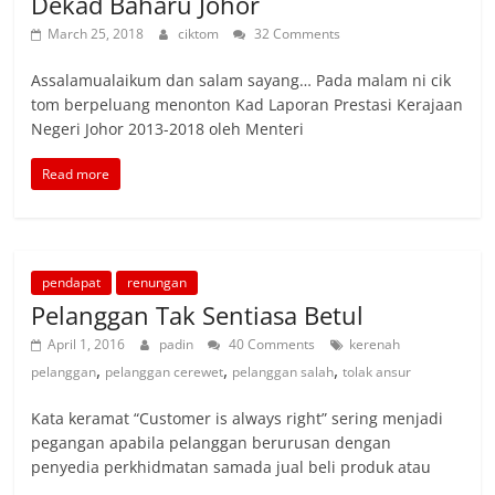
Dekad Baharu Johor
March 25, 2018
ciktom
32 Comments
Assalamualaikum dan salam sayang… Pada malam ni cik
tom berpeluang menonton Kad Laporan Prestasi Kerajaan
Negeri Johor 2013-2018 oleh Menteri
Read more
pendapat
renungan
Pelanggan Tak Sentiasa Betul
April 1, 2016
padin
40 Comments
kerenah
,
,
,
pelanggan
pelanggan cerewet
pelanggan salah
tolak ansur
Kata keramat “Customer is always right” sering menjadi
pegangan apabila pelanggan berurusan dengan
penyedia perkhidmatan samada jual beli produk atau