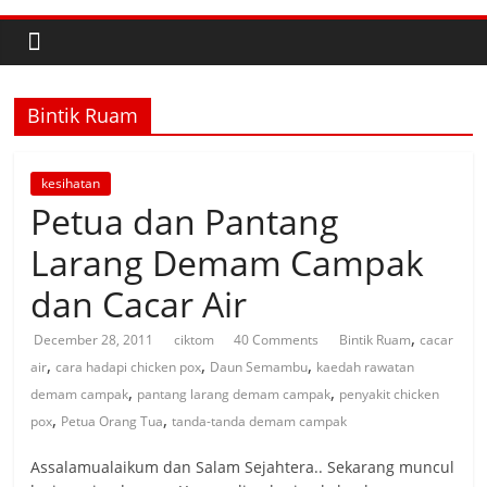
Bintik Ruam
kesihatan
Petua dan Pantang
Larang Demam Campak
dan Cacar Air
,
December 28, 2011
ciktom
40 Comments
Bintik Ruam
cacar
,
,
,
air
cara hadapi chicken pox
Daun Semambu
kaedah rawatan
,
,
demam campak
pantang larang demam campak
penyakit chicken
,
,
pox
Petua Orang Tua
tanda-tanda demam campak
Assalamualaikum dan Salam Sejahtera.. Sekarang muncul