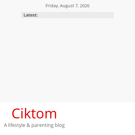
Skip
Friday, August 7, 2026
to
Latest:
content
Ciktom
A lifestyle & parenting blog