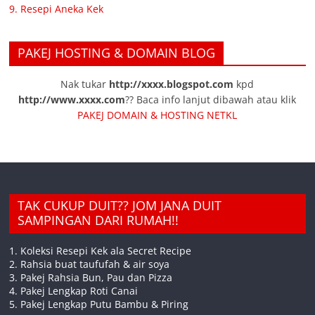
9. Resepi Aneka Kek
PAKEJ HOSTING & DOMAIN BLOG
Nak tukar
http://xxxx.blogspot.com
kpd
http://www.xxxx.com
?? Baca info lanjut dibawah atau klik
PAKEJ DOMAIN & HOSTING NETKL
TAK CUKUP DUIT?? JOM JANA DUIT
SAMPINGAN DARI RUMAH!!
1. Koleksi Resepi Kek ala Secret Recipe
2. Rahsia buat taufufah & air soya
3. Pakej Rahsia Bun, Pau dan Pizza
4. Pakej Lengkap Roti Canai
5. Pakej Lengkap Putu Bambu & Piring