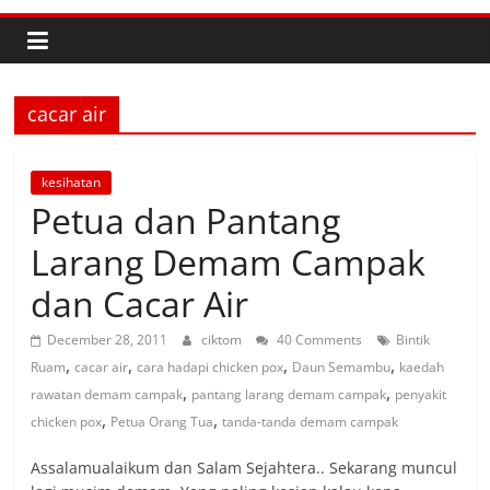
cacar air
kesihatan
Petua dan Pantang
Larang Demam Campak
dan Cacar Air
December 28, 2011
ciktom
40 Comments
Bintik
,
,
,
,
Ruam
cacar air
cara hadapi chicken pox
Daun Semambu
kaedah
,
,
rawatan demam campak
pantang larang demam campak
penyakit
,
,
chicken pox
Petua Orang Tua
tanda-tanda demam campak
Assalamualaikum dan Salam Sejahtera.. Sekarang muncul