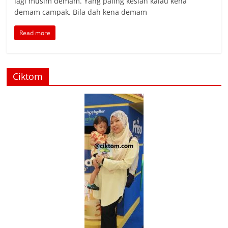
lagi musim demam. Yang paling kesian kalau kena
demam campak. Bila dah kena demam
Read more
Ciktom