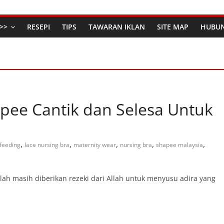
>>
RESEPI
TIPS
TAWARAN IKLAN
SITE MAP
HUBUN
apee Cantik dan Selesa Untuk
,
,
,
,
,
feeding
lace nursing bra
maternity wear
nursing bra
shapee malaysia
h masih diberikan rezeki dari Allah untuk menyusu adira yang