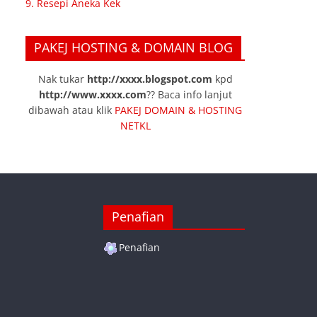
9. Resepi Aneka Kek
PAKEJ HOSTING & DOMAIN BLOG
Nak tukar
http://xxxx.blogspot.com
kpd
http://www.xxxx.com
?? Baca info lanjut
dibawah atau klik
PAKEJ DOMAIN & HOSTING
NETKL
Penafian
Penafian