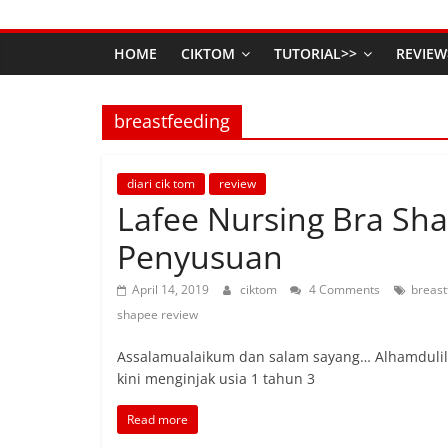
HOME
CIKTOM
TUTORIAL>>
REVIEW
breastfeeding
diari cik tom
review
Lafee Nursing Bra Sh
Penyusuan
April 14, 2019
ciktom
4 Comments
breast
shapee review
Assalamualaikum dan salam sayang… Alhamdulilla
kini menginjak usia 1 tahun 3
Read more