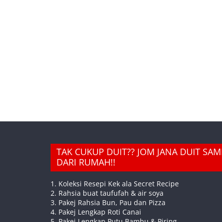
TAK CUKUP DUIT?? JOM JANA DUIT SA
DARI RUMAH!!
1. Koleksi Resepi Kek ala Secret Recipe
2. Rahsia buat taufufah & air soya
3. Pakej Rahsia Bun, Pau dan Pizza
4. Pakej Lengkap Roti Canai
5. Pakej Lengkap Putu Bambu & Piring