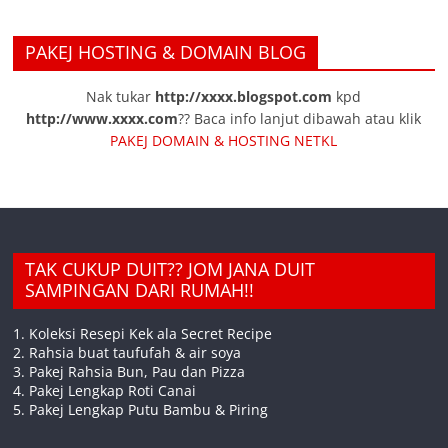
PAKEJ HOSTING & DOMAIN BLOG
Nak tukar
http://xxxx.blogspot.com
kpd
http://www.xxxx.com
?? Baca info lanjut dibawah atau klik
PAKEJ DOMAIN & HOSTING NETKL
TAK CUKUP DUIT?? JOM JANA DUIT
SAMPINGAN DARI RUMAH!!
1. Koleksi Resepi Kek ala Secret Recipe
2. Rahsia buat taufufah & air soya
3. Pakej Rahsia Bun, Pau dan Pizza
4. Pakej Lengkap Roti Canai
5. Pakej Lengkap Putu Bambu & Piring