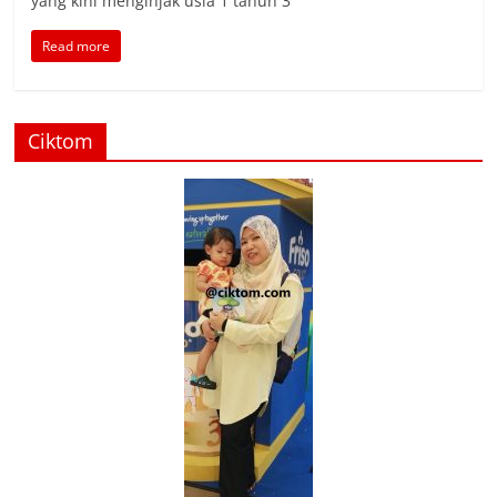
yang kini menginjak usia 1 tahun 3
Read more
Ciktom