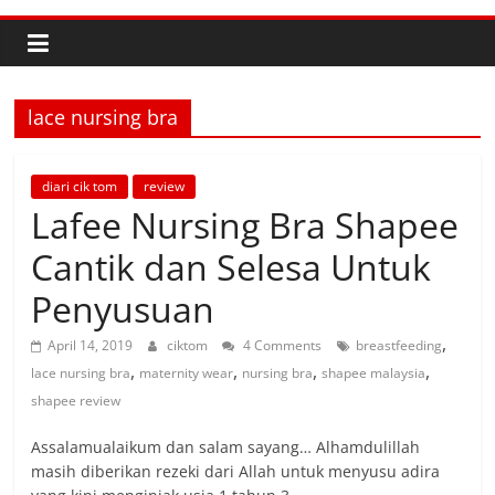
lace nursing bra
diari cik tom
review
Lafee Nursing Bra Shapee
Cantik dan Selesa Untuk
Penyusuan
,
April 14, 2019
ciktom
4 Comments
breastfeeding
,
,
,
,
lace nursing bra
maternity wear
nursing bra
shapee malaysia
shapee review
Assalamualaikum dan salam sayang… Alhamdulillah
masih diberikan rezeki dari Allah untuk menyusu adira