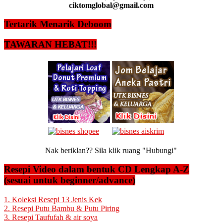
ciktomglobal@gmail.com
Tertarik Menarik Deboom
TAWARAN HEBAT!!!
Nak beriklan?? Sila klik ruang "Hubungi"
Resepi Video dalam bentuk CD Lengkap A-Z
(sesuai untuk beginner/advance)
1. Koleksi Resepi 13 Jenis Kek
2. Resepi Putu Bambu & Putu Piring
3. Resepi Taufufah & air soya