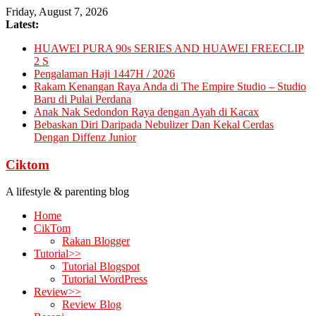
Skip
Friday, August 7, 2026
to
Latest:
content
HUAWEI PURA 90s SERIES AND HUAWEI FREECLIP
2 S
Pengalaman Haji 1447H / 2026
Rakam Kenangan Raya Anda di The Empire Studio – Studio
Baru di Pulai Perdana
Anak Nak Sedondon Raya dengan Ayah di Kacax
Bebaskan Diri Daripada Nebulizer Dan Kekal Cerdas
Dengan Diffenz Junior
Ciktom
A lifestyle & parenting blog
Home
CikTom
Rakan Blogger
Tutorial>>
Tutorial Blogspot
Tutorial WordPress
Review>>
Review Blog