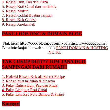
4. Resepi Bun, Pau dan Pizza
5. Resepi Roti Canai dan murtabak
6. Resepi Muffin
7. Resepi Coklat Buatan Tangan
8. Resepi Kek Cheese
9. Resepi Aneka Kek
PAKEJ HOSTING & DOMAIN BLOG
Nak tukar
http://xxxx.blogspot.com
kpd
http://www.xxxx.com
??
Baca info lanjut dibawah atau klik
PAKEJ DOMAIN & HOSTING
NETKL
TAK CUKUP DUIT?? JOM JANA DUIT
SAMPINGAN DARI RUMAH!!
1. Koleksi Resepi Kek ala Secret Recipe
2. Rahsia buat taufufah & air soya
3. Pakej Rahsia Bun, Pau dan Pizza
4. Pakej Lengkap Roti Canai
5. Pakej Lengkap Putu Bambu & Piring
Kategori