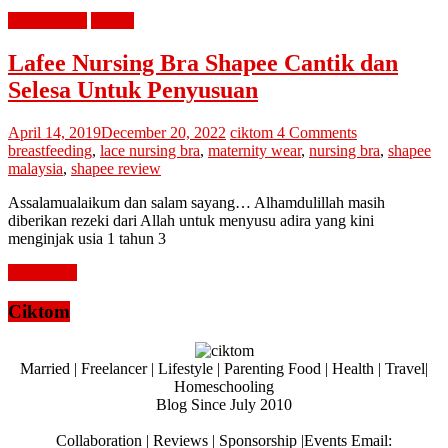
diari cik tom
review
Lafee Nursing Bra Shapee Cantik dan
Selesa Untuk Penyusuan
April 14, 2019
December 20, 2022
ciktom
4 Comments
breastfeeding
,
lace nursing bra
,
maternity wear
,
nursing bra
,
shapee
malaysia
,
shapee review
Assalamualaikum dan salam sayang… Alhamdulillah masih
diberikan rezeki dari Allah untuk menyusu adira yang kini
menginjak usia 1 tahun 3
Read more
Ciktom
Married | Freelancer | Lifestyle | Parenting Food | Health | Travel|
Homeschooling
Blog Since July 2010
Collaboration | Reviews | Sponsorship |Events Email: