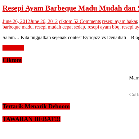
Resepi Ayam Barbeque Madu Mudah dan 
June 26, 2012
June 26, 2012
ciktom
52 Comments
resepi ayam bakar
barbeque madu. resepi mudah cepat sedap
,
resepi ayam bbq
,
resepi 
Salam… Kita tinggalkan sejenak contest Eyriqazz vs Denaihati – Blo
Read more
Ciktom
Marri
Coll
Tertarik Menarik Deboom
TAWARAN HEBAT!!!