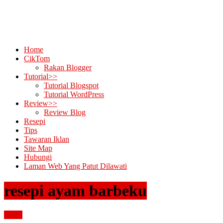
Home
CikTom
Rakan Blogger
Tutorial>>
Tutorial Blogspot
Tutorial WordPress
Review>>
Review Blog
Resepi
Tips
Tawaran Iklan
Site Map
Hubungi
Laman Web Yang Patut Dilawati
resepi ayam barbeku
resepi