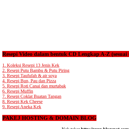
Resepi Video dalam bentuk CD Lengkap A-Z (sesuai 
1. Koleksi Resepi 13 Jenis Kek
2. Resepi Putu Bambu & Putu Piring
3. Resepi Taufufah & air soya
4. Resepi Bun, Pau dan Pizza
5. Resepi Roti Canai dan murtabak
6. Resepi Muffin
7. Resepi Coklat Buatan Tangan
8. Resepi Kek Cheese
9. Resepi Aneka Kek
PAKEJ HOSTING & DOMAIN BLOG