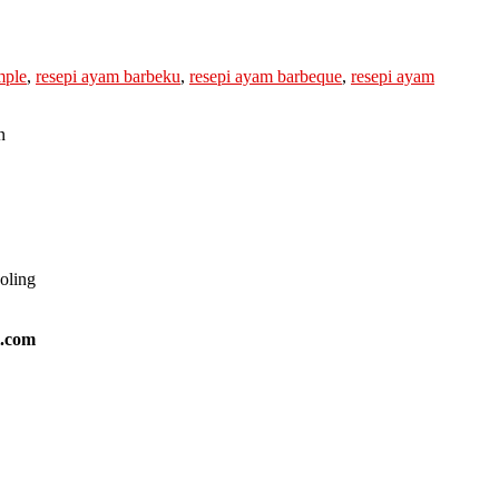
mple
,
resepi ayam barbeku
,
resepi ayam barbeque
,
resepi ayam
n
ooling
l.com