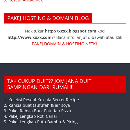
PAKEJ HOSTING & DOMAIN BLOG
Nak tukar
http://xxxx.blogspot.com
kpd
http://www.xxxx.com
?? Baca info lanjut dibawah atau klik
PAKEJ DOMAIN & HOSTING NETKL
TAK CUKUP DUIT?? JOM JANA DUIT
SAMPINGAN DARI RUMAH!!
1. Koleksi Resepi Kek ala Secret Recipe
2. Rahsia buat taufufah & air soya
3. Pakej Rahsia Bun, Pau dan Pizza
4. Pakej Lengkap Roti Canai
5. Pakej Lengkap Putu Bambu & Piring