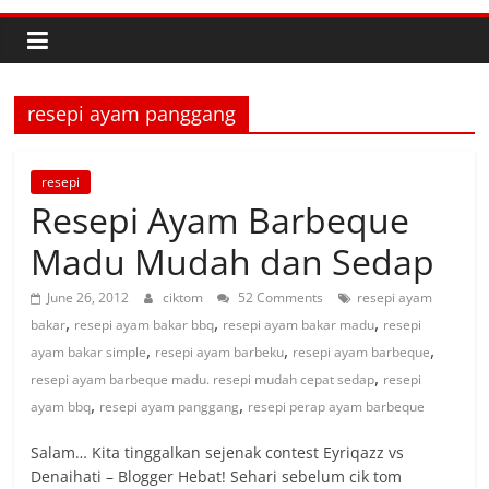
resepi ayam panggang
resepi
Resepi Ayam Barbeque
Madu Mudah dan Sedap
June 26, 2012
ciktom
52 Comments
resepi ayam
,
,
,
bakar
resepi ayam bakar bbq
resepi ayam bakar madu
resepi
,
,
,
ayam bakar simple
resepi ayam barbeku
resepi ayam barbeque
,
resepi ayam barbeque madu. resepi mudah cepat sedap
resepi
,
,
ayam bbq
resepi ayam panggang
resepi perap ayam barbeque
Salam… Kita tinggalkan sejenak contest Eyriqazz vs
Denaihati – Blogger Hebat! Sehari sebelum cik tom