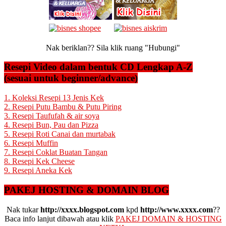
Nak beriklan?? Sila klik ruang "Hubungi"
Resepi Video dalam bentuk CD Lengkap A-Z
(sesuai untuk beginner/advance)
1. Koleksi Resepi 13 Jenis Kek
2. Resepi Putu Bambu & Putu Piring
3. Resepi Taufufah & air soya
4. Resepi Bun, Pau dan Pizza
5. Resepi Roti Canai dan murtabak
6. Resepi Muffin
7. Resepi Coklat Buatan Tangan
8. Resepi Kek Cheese
9. Resepi Aneka Kek
PAKEJ HOSTING & DOMAIN BLOG
Nak tukar
http://xxxx.blogspot.com
kpd
http://www.xxxx.com
??
Baca info lanjut dibawah atau klik
PAKEJ DOMAIN & HOSTING