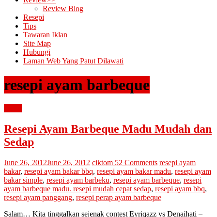
Review Blog
Resepi
Tips
Tawaran Iklan
Site Map
Hubungi
Laman Web Yang Patut Dilawati
resepi ayam barbeque
resepi
Resepi Ayam Barbeque Madu Mudah dan
Sedap
June 26, 2012
June 26, 2012
ciktom
52 Comments
resepi ayam
bakar
,
resepi ayam bakar bbq
,
resepi ayam bakar madu
,
resepi ayam
bakar simple
,
resepi ayam barbeku
,
resepi ayam barbeque
,
resepi
ayam barbeque madu. resepi mudah cepat sedap
,
resepi ayam bbq
,
resepi ayam panggang
,
resepi perap ayam barbeque
Salam… Kita tinggalkan sejenak contest Eyriqazz vs Denaihati –