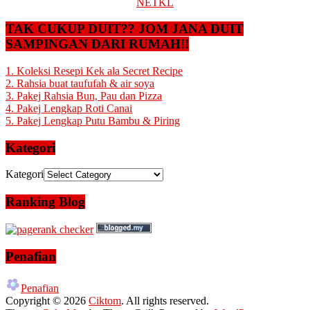
NETKL
TAK CUKUP DUIT?? JOM JANA DUIT
SAMPINGAN DARI RUMAH!!
1. Koleksi Resepi Kek ala Secret Recipe
2. Rahsia buat taufufah & air soya
3. Pakej Rahsia Bun, Pau dan Pizza
4. Pakej Lengkap Roti Canai
5. Pakej Lengkap Putu Bambu & Piring
Kategori
Kategori
Ranking Blog
Penafian
Penafian
Copyright © 2026
Ciktom
. All rights reserved.