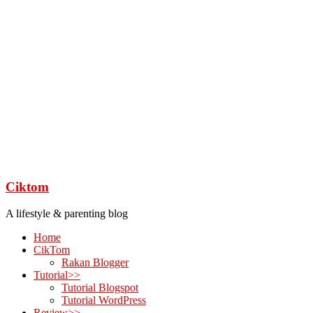
Ciktom
A lifestyle & parenting blog
Home
CikTom
Rakan Blogger
Tutorial>>
Tutorial Blogspot
Tutorial WordPress
Review>>