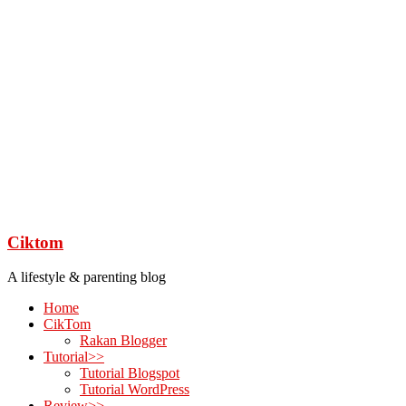
Ciktom
A lifestyle & parenting blog
Home
CikTom
Rakan Blogger
Tutorial>>
Tutorial Blogspot
Tutorial WordPress
Review>>