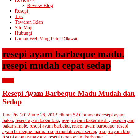
Review Blog
Resepi
Tips
Tawaran Iklan
Site Map
Hubungi
Laman Web Yang Patut Dilawati
resepi ayam barbeque madu.
resepi mudah cepat sedap
resepi
Resepi Ayam Barbeque Madu Mudah dan
Sedap
June 26, 2012
June 26, 2012
ciktom
52 Comments
resepi ayam
bakar
,
resepi ayam bakar bbq
,
resepi ayam bakar madu
,
resepi ayam
bakar simple
,
resepi ayam barbeku
,
resepi ayam barbeque
,
resepi
ayam barbeque madu. resepi mudah cepat sedap
,
resepi ayam bbq
,
resepi ayam panggang
,
resepi perap ayam barbeque