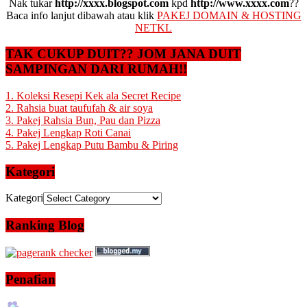
Nak tukar
http://xxxx.blogspot.com
kpd
http://www.xxxx.com
??
Baca info lanjut dibawah atau klik
PAKEJ DOMAIN & HOSTING
NETKL
TAK CUKUP DUIT?? JOM JANA DUIT
SAMPINGAN DARI RUMAH!!
1. Koleksi Resepi Kek ala Secret Recipe
2. Rahsia buat taufufah & air soya
3. Pakej Rahsia Bun, Pau dan Pizza
4. Pakej Lengkap Roti Canai
5. Pakej Lengkap Putu Bambu & Piring
Kategori
Kategori
Ranking Blog
Penafian