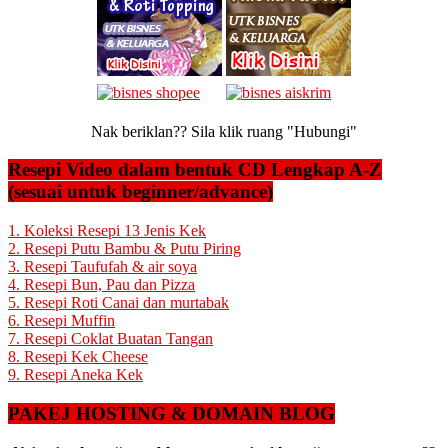
Nak beriklan?? Sila klik ruang "Hubungi"
Resepi Video dalam bentuk CD Lengkap A-Z
(sesuai untuk beginner/advance)
1. Koleksi Resepi 13 Jenis Kek
2. Resepi Putu Bambu & Putu Piring
3. Resepi Taufufah & air soya
4. Resepi Bun, Pau dan Pizza
5. Resepi Roti Canai dan murtabak
6. Resepi Muffin
7. Resepi Coklat Buatan Tangan
8. Resepi Kek Cheese
9. Resepi Aneka Kek
PAKEJ HOSTING & DOMAIN BLOG