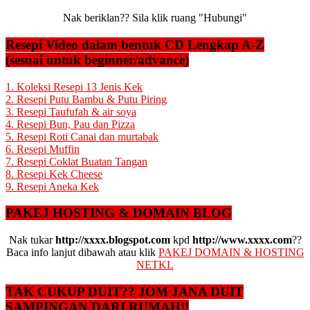
Nak beriklan?? Sila klik ruang "Hubungi"
Resepi Video dalam bentuk CD Lengkap A-Z
(sesuai untuk beginner/advance)
1. Koleksi Resepi 13 Jenis Kek
2. Resepi Putu Bambu & Putu Piring
3. Resepi Taufufah & air soya
4. Resepi Bun, Pau dan Pizza
5. Resepi Roti Canai dan murtabak
6. Resepi Muffin
7. Resepi Coklat Buatan Tangan
8. Resepi Kek Cheese
9. Resepi Aneka Kek
PAKEJ HOSTING & DOMAIN BLOG
Nak tukar
http://xxxx.blogspot.com
kpd
http://www.xxxx.com
??
Baca info lanjut dibawah atau klik
PAKEJ DOMAIN & HOSTING
NETKL
TAK CUKUP DUIT?? JOM JANA DUIT
SAMPINGAN DARI RUMAH!!