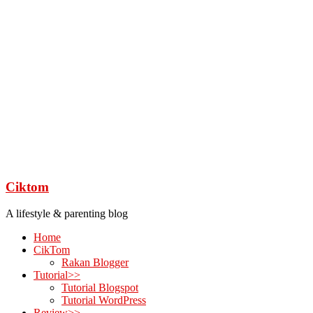
Ciktom
A lifestyle & parenting blog
Home
CikTom
Rakan Blogger
Tutorial>>
Tutorial Blogspot
Tutorial WordPress
Review>>