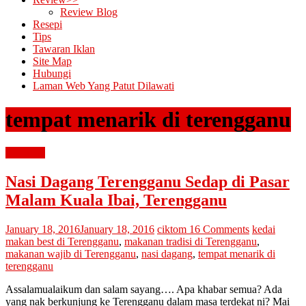
Review Blog
Resepi
Tips
Tawaran Iklan
Site Map
Hubungi
Laman Web Yang Patut Dilawati
tempat menarik di terengganu
percutian
Nasi Dagang Terengganu Sedap di Pasar
Malam Kuala Ibai, Terengganu
January 18, 2016
January 18, 2016
ciktom
16 Comments
kedai
makan best di Terengganu
,
makanan tradisi di Terengganu
,
makanan wajib di Terengganu
,
nasi dagang
,
tempat menarik di
terengganu
Assalamualaikum dan salam sayang…. Apa khabar semua? Ada
yang nak berkunjung ke Terengganu dalam masa terdekat ni? Mai