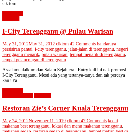
cik tom
Read more
percutian
I-City Terengganu @ Pulau Warisan
May 31, 2012
May 31, 2012
ciktom
42 Comments
bandaraya
persisiran pantai
,
i-city terengganu
,
jalan-jalan di terengganu
,
negeri
terengganu menarik
,
pulau warisan
,
tempat menarik di terengganu
,
tempat pelancongan di terengganu
Assalamualaikum dan Salam Sejahtera.. Entry kali ini nak promosi
I-City Terengganu. Mesti ada yang tertanya-tanya dan tak percaya
kan? Ya
Read more
jalan cari makan
percutian
Restoran Zie’s Corner Kuala Terengganu
May 24, 2012
November 11, 2019
ciktom
47 Comments
kedai
makanan best terengganu
,
lokasi dan menu makanan terengganu
,
makanan sedap
,
restoran sedap di terengganu
,
tempat makan best di