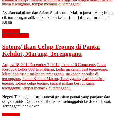
kuala terengganu
,
tempat menarik di terengganu
Assalamualaikum dan Salam Sejahtera… Malam jumaat yang lepas,
cik tom dengan adik-adik cik tom keluar jalan-jalan cari makan di
Kuala
Read more
jalan cari makan
Sotong/ Ikan Celup Tepung di Pantai
Kelulut, Marang, Terengganu
August 18, 2011
December 3, 2012
ciktom
16 Comments
Gerai
Keropok Lekor 008 terengganu
,
kedai makanan best terengganu
,
lokasi dan menu makanan terengganu
,
makanan popular di
terengganu
,
Pantai Kelulut Marang Terengganu
,
seafood celup
tepung
,
sotong celup tepung
,
tempat makan best di kuala
terengganu
,
tempat menarik di terengganu
Negeri Terengganu mempunyai pesisiran pantai yang panjang dan
sangat cantik. Dari daerah Kemaman sehinggalah ke daerah Besut,
Terengganu tidak akan
Read more